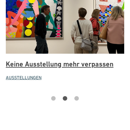
ie
Keine Ausstellung mehr verpassen
U
Ü
AUSSTELLUNGEN
AN