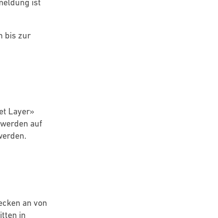
meldung ist
 bis zur
et Layer»
 werden auf
werden.
ecken an von
tten in