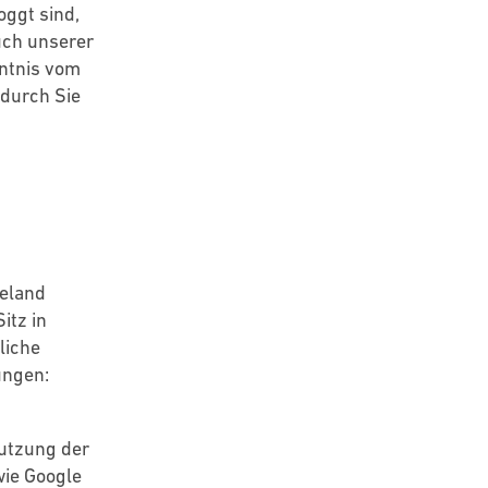
ggt sind,
uch unserer
nntnis vom
 durch Sie
reland
itz in
liche
ungen:
utzung der
 wie Google