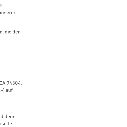
e
unserer
n, die den
 CA 94304,
») auf
und dem
bseite