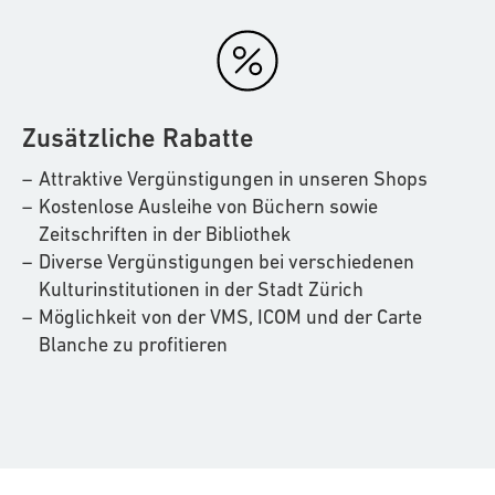
Kunstmuseen der Schweiz widerspiegelt.
Gemeinsam mit uns gestaltest Du die Zukunft des
BEWERBEN
Kunsthauses aktiv mit.
Haben wir Dein Interesse geweckt? Dann freuen wir
Zusätzliche Rabatte
uns auf Deine vollständige Bewerbung.
Bewerbungen von Personalvermittlungen werden
Attraktive Vergünstigungen in unseren Shops
nicht berücksichtigt.
Kostenlose Ausleihe von Büchern sowie
Zeitschriften in der Bibliothek
Bitte wende Dich bei Rückfragen an Jessica
Diverse Vergünstigungen bei verschiedenen
Gantenbein, HR Business Partner.
Kulturinstitutionen in der Stadt Zürich
Möglichkeit von der VMS, ICOM und der Carte
BEWERBEN
Blanche zu profitieren