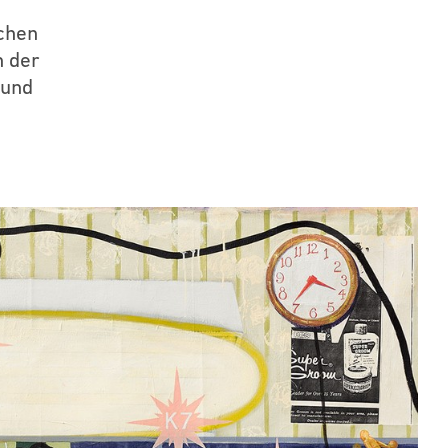
chen
n der
 und