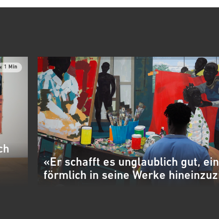
G
1 Min
ch
«Er schafft es unglaublich gut, ei
förmlich in seine Werke hineinzuz