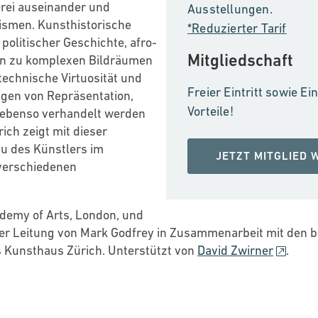
erei auseinander und
Ausstellungen.
ismen. Kunsthistorische
*Reduzierter Tarif
politischer Geschichte, afro-
Mitgliedschaft
en zu komplexen Bildräumen
 technische Virtuosität und
Freier Eintritt sowie E
agen von Repräsentation,
Vorteile!
g ebenso verhandelt werden
ch zeigt mit dieser
au des Künstlers im
JETZT MITGLIED
verschiedenen
ademy of Arts, London, und
r Leitung von Mark Godfrey in Zusammenarbeit mit den be
as Kunsthaus Zürich. Unterstützt von
David Zwirner
.