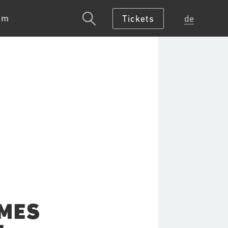
um
Tickets
de
MES