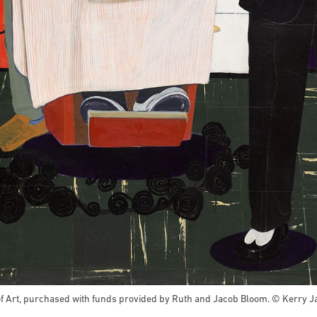
f Art, purchased with funds provided by Ruth and Jacob Bloom. © Kerry 