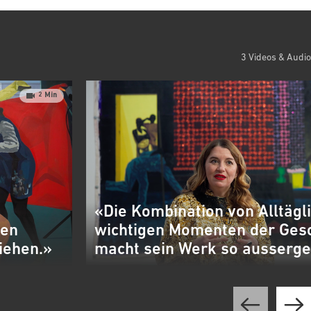
3 Videos & Audio
2 Min
«Die Kombination von Alltäg
nen
wichtigen Momenten der Gesc
iehen.»
macht sein Werk so ausserge