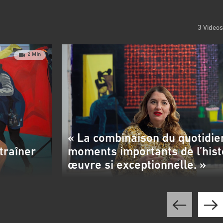
3 Videos
2 Min
« La combinaison du quotidie
ntraîner
moments importants de l’hist
œuvre si exceptionnelle. »