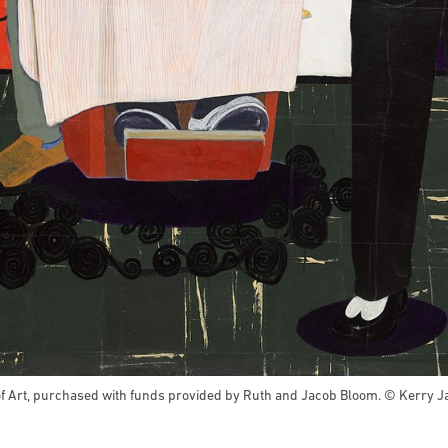
f Art, purchased with funds provided by Ruth and Jacob Bloom. © Kerry 