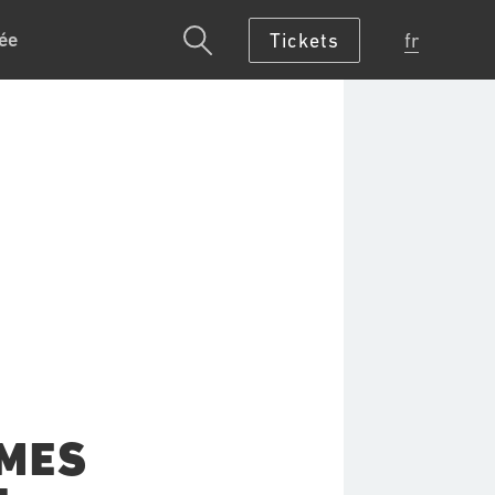
ée
Tickets
fr
6
MES