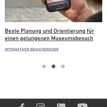
rung für
Ihr Feedback ist uns wichtig! Ih
sbesuch
Meinung hilft uns, unser Angeb
laufend zu verbessern.
FEEDBACK FORMULAR