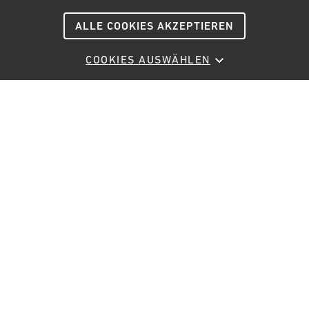
ALLE COOKIES AKZEPTIEREN
COOKIES AUSWÄHLEN
Heute bis 18:00 geöffnet
Planen Sie Ihren Besuch
06.03. - 31.05.2026