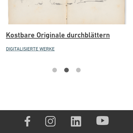
Kostbare Originale durchblättern
E
b
DIGITALISIERTE WERKE
SA