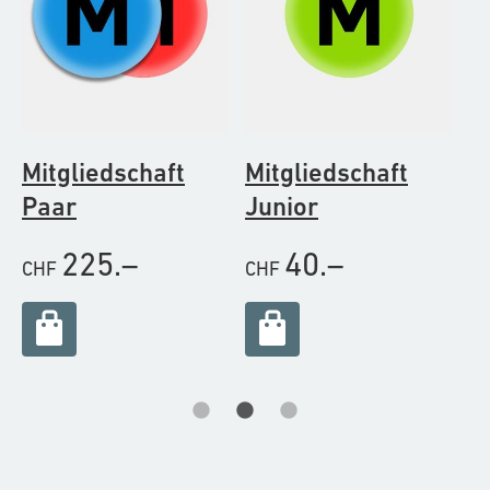
Mitgliedschaft
Mitgliedschaft
Mitg
Paar
Junior
einz
225.–
40.–
CHF
CHF
CHF