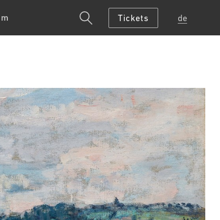
um
Tickets
de