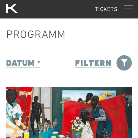
Kunsthaus Zürich
TICKETS
PROGRAMM
DATUM
FILTERN